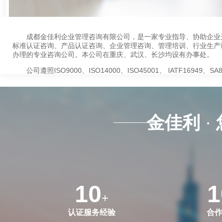
成都金佳利企业管理咨询有限公司，是一家专业指导、协助企业开
标准认证咨询、产品认证咨询、企业管理咨询、管理培训、行业生产
办理的专业咨询公司。本公司在重庆、武汉、长沙均设有办事处。
公司遵照ISO9000、ISO14000、ISO45001、 IATF16949、SA
CMMI、HACCP、QC080000、ISO13485、ISO20000、ISO22000
CCC、双软认证等标准以及相关法律法规，对各类企业的质量管理
三方认证进行技术、管理咨询服务，帮助和指导企业建立管理体系，
管理系统，全面提升现有的管理水平，从而增强企业的市场竞争能力
金佳利
·
本公司在咨询行业不断创新、追求卓越，努力扩展咨询认证范围
展脚步，呼应时代要求，开发并进行了有机产品认证、节能产品认证
绿色产品认证等30多项系列产品认证，且已获得全国客户的认可。
了国家主管部门和社会各界的充分肯定，赢得了广大客户的真诚信任
公司坚持客观、公正、科学、求实、保密的原则，保证工作质量
的承诺，使受咨询方切实感受到价有所值的服务和管理提升的现实。
10
1
我们将凭借金佳利公司多年的专业背景、优质的服务及强大的咨
+
既往地为社会各界提供高质量的认证咨询服务，我们将与您一起成长
一起创造美好的未来！
认证服务经验
合